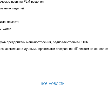
ючевые новинки PLM-решения:
рованию изделий
рименяемости
етодики
ужб предприятий машиностроения, радиоэлектроники, ОПК.
ознакомиться с лучшими практиками построения ИТ-систем на основе о
Все новости