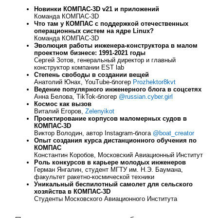
Новинки КОМПАС-3D v21 и приложений
Команда КОМПАС-3D
Что там у КОМПАС с поддержкой отечественных
операционных систем на ядре Linux?
Команда КОМПАС-3D
Эволюция работы инженера-конструктора в малом
проектном бизнесе: 1991-2021 годы
Сергей Зотов, генеральный директор и главный
конструктор компании EST lab
Степень свободы в создании вещей
Анатолий Юнах, YouTube-блогер
Prozhektor8kvt
Ведение популярного инженерного блога в соцсетях
Анна Белова, TikTok-блогер
@russian.cyber.girl
Космос как вызов
Виталий Егоров,
Zelenyikot
Проектирование корпусов маломерных судов в
КОМПАС-3D
Виктор Володин, автор Instagram-блога
@boat_creator
Опыт создания курса дистанционного обучения по
КОМПАС
Константин Коробов, Московский Авиационный Институт
Роль конкурсов в карьере молодых инженеров
Герман Янгалин, студент МГТУ им. Н.Э. Баумана,
факультет ракетно-космической техники
Уникальный беспилотный самолет для сельского
хозяйства в КОМПАС-3D
Студенты Московского Авиационного Института