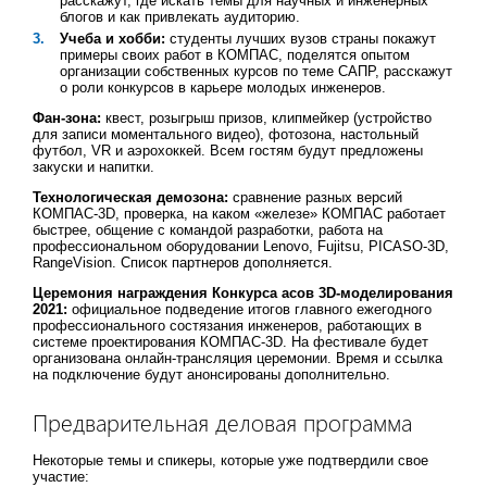
расскажут, где искать темы для научных и инженерных
блогов и как привлекать аудиторию.
Учеба и хобби:
студенты лучших вузов страны покажут
примеры своих работ в КОМПАС, поделятся опытом
организации собственных курсов по теме САПР, расскажут
о роли конкурсов в карьере молодых инженеров.
Фан-зона:
квест, розыгрыш призов, клипмейкер (устройство
для записи моментального видео), фотозона, настольный
футбол, VR и аэрохоккей. Всем гостям будут предложены
закуски и напитки.
Технологическая демозона:
сравнение разных версий
КОМПАС-3D, проверка, на каком «железе» КОМПАС работает
быстрее, общение с командой разработки, работа на
профессиональном оборудовании Lenovo, Fujitsu, PICASO-3D,
RangeVision. Список партнеров дополняется.
Церемония награждения Конкурса асов 3D-моделирования
2021:
официальное подведение итогов главного ежегодного
профессионального состязания инженеров, работающих в
системе проектирования КОМПАС-3D. На фестивале будет
организована онлайн-трансляция церемонии. Время и ссылка
на подключение будут анонсированы дополнительно.
Предварительная деловая программа
Некоторые темы и спикеры, которые уже подтвердили свое
участие: