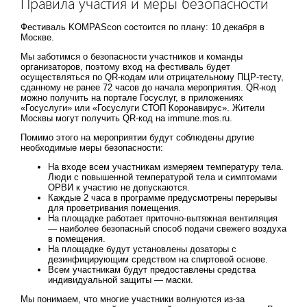
Правила участия и меры безопасности
Фестиваль KOMPAScon состоится по плану: 10 декабря в
Москве.
Мы заботимся о безопасности участников и команды
организаторов, поэтому вход на фестиваль будет
осуществляться по QR-кодам или отрицательному ПЦР-тесту,
сданному не ранее 72 часов до начала мероприятия. QR-код
можно получить на портале Госуслуг, в приложениях
«Госуслуги» или «Госуслуги СТОП Коронавирус». Жители
Москвы могут получить QR-код на immune.mos.ru.
Помимо этого на мероприятии будут соблюдены другие
необходимые меры безопасности:
На входе всем участникам измеряем температуру тела.
Люди с повышенной температурой тела и симптомами
ОРВИ к участию не допускаются.
Каждые 2 часа в программе предусмотрены перерывы
для проветривания помещения.
На площадке работает приточно-вытяжная вентиляция
— наиболее безопасный способ подачи свежего воздуха
в помещения.
На площадке будут установлены дозаторы с
дезинфицирующим средством на спиртовой основе.
Всем участникам будут предоставлены средства
индивидуальной защиты — маски.
Мы понимаем, что многие участники волнуются из-за