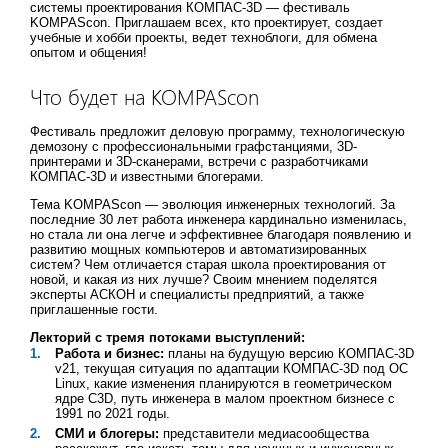
системы проектирования КОМПАС-3D — фестиваль
KOMPAScon. Приглашаем всех, кто проектирует, создает
учебные и хобби проекты, ведет техноблоги, для обмена
опытом и общения!
Что будет на KOMPAScon
Фестиваль предложит деловую программу, технологическую
демозону с профессиональными графстанциями, 3D-
принтерами и 3D-сканерами, встречи с разработчиками
КОМПАС-3D и известными блогерами.
Тема KOMPAScon — эволюция инженерных технологий. За
последние 30 лет работа инженера кардинально изменилась,
но стала ли она легче и эффективнее благодаря появлению и
развитию мощных компьютеров и автоматизированных
систем? Чем отличается старая школа проектирования от
новой, и какая из них лучше? Своим мнением поделятся
эксперты АСКОН и специалисты предприятий, а также
приглашенные гости.
Лекторий с тремя потоками выступлений:
Работа и бизнес:
планы на будущую версию КОМПАС-3D
v21, текущая ситуация по адаптации КОМПАС-3D под ОС
Linux, какие изменения планируются в геометрическом
ядре C3D, путь инженера в малом проектном бизнесе с
1991 по 2021 годы.
СМИ и блогеры:
представители медиасообщества