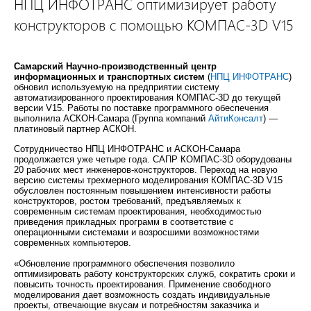
НПЦ ИНФОТРАНС оптимизирует работу
конструкторов с помощью КОМПАС-3D V15
Самарский Научно-производственный центр
информационных и транспортных систем
(
НПЦ ИНФОТРАНС
)
обновил используемую на предприятии систему
автоматизированного проектирования КОМПАС-3D до текущей
версии V15. Работы по поставке программного обеспечения
выполнила АСКОН-Самара (Группа компаний
АйтиКонсалт
) —
платиновый партнер АСКОН.
Сотрудничество НПЦ ИНФОТРАНС и АСКОН-Самара
продолжается уже четыре года. САПР КОМПАС-3D оборудованы
20 рабочих мест инженеров-конструкторов. Переход на новую
версию системы трехмерного моделирования КОМПАС-3D V15
обусловлен постоянным повышением интенсивности работы
конструкторов, ростом требований, предъявляемых к
современным системам проектирования, необходимостью
приведения прикладных программ в соответствие с
операционными системами и возросшими возможностями
современных компьютеров.
«Обновление программного обеспечения позволило
оптимизировать работу конструкторских служб, сократить сроки и
повысить точность проектирования. Применение свободного
моделирования дает возможность создать индивидуальные
проекты, отвечающие вкусам и потребностям заказчика и