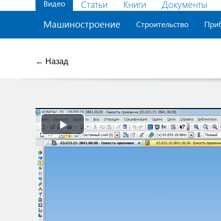
Видео
Статьи
Книги
Документы
Машиностроение
Строительство
При
← Назад
Play
Video