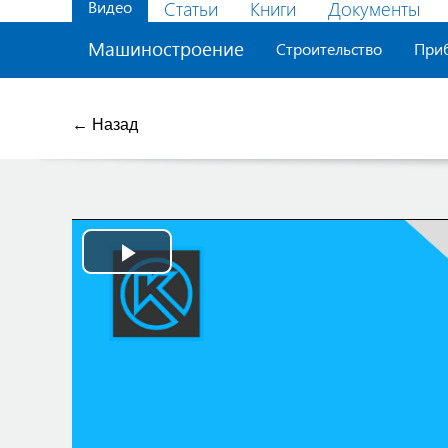
Видео
Статьи
Книги
Документы
Машиностроение
Строительство
При
← Назад
Play
Video