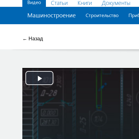
Видео
Статьи
Книги
Документы
Машиностроение
Строительство
При
← Назад
Play
Video