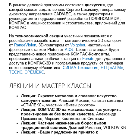
В рамках деловой программы состоится
дискуссия
, где
каждый сможет задать вопрос Сергею Евсикову, генеральному
директору направления CAD/AEC, а также директорам и
руководителям подразделений разработки ПОЛИНОМ:MDM,
КОМПАС в машиностроении и строительстве, приложений для
КОМПАС.
На
технологической секции
участники познакомятся с
российскими разработками — метрологическим 3D-сканером
от
RangeVision
, 3D-принтером от
Volgobot
, настольным
фрезерным станком Pluton от
ADS
. Также на стендах будет
представлено новое приложение КОМПАС-Композиты,
профессиональная рабочая станция от
Forsite
для удаленного
доступа к КОМПАС-3D и программные продукты от партнеров
по консорциуму «Развитие»:
СИГМА Технология
,
НТЦ «АПМ»
,
ТЕСИС
,
ЭРЕМЕКС
.
ЛЕКЦИИ И МАСТЕР-КЛАССЫ
Лекция: Скрежет металлов и сплавов: искусство
самоуничтожения.
Алексей Михеев, капитан команды
«СТИЛЕКС», участник «Битвы роботов»
Лекция: КОМПАС-3D на максималках: как ускорить
проектирование без потери качества.
Александр
Прокопенко, Морские Комплексные Системы
Лекция: Частные инженерные бюро: вызов
традиционной системе.
Дмитрий Романов, VOLKOV-KB
Лекция: «Ваше предложение принято к