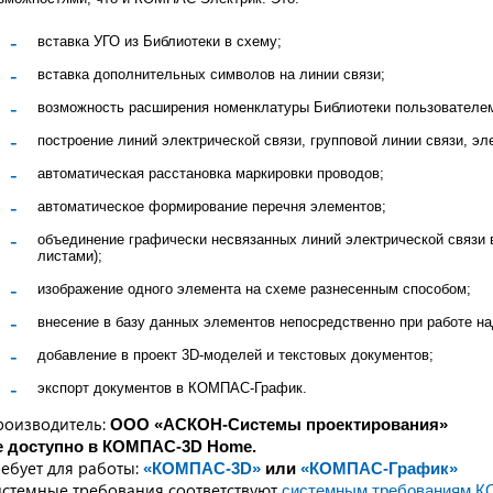
вставка УГО из Библиотеки в схему;
вставка дополнительных символов на линии связи;
возможность расширения номенклатуры Библиотеки пользователе
построение линий электрической связи, групповой линии связи, эл
автоматическая расстановка маркировки проводов;
автоматическое формирование перечня элементов;
объединение графически несвязанных линий электрической связи в
листами);
изображение одного элемента на схеме разнесенным способом;
внесение в базу данных элементов непосредственно при работе на
добавление в проект 3D-моделей и текстовых документов;
экспорт документов в КОМПАС-График.
роизводитель:
ООО «АСКОН-Системы проектирования»
е доступно в КОМПАС-3D Home.
ебует для работы:
«КОМПАС-3D»
или
«КОМПАС-График»
стемные требования соответствуют
системным требованиям 