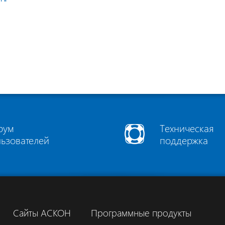
рум
Техническая
льзователей
поддержка
Сайты АСКОН
Программные продукты