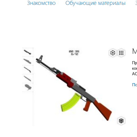
Знакомство
Обучающие материалы
M
Пр
ко
АС
П