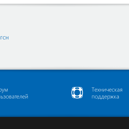
 ГСН
рум
Техническая
льзователей
поддержка