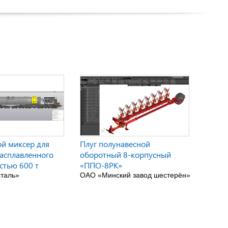
й миксер для
Плуг полунавесной
асплавленного
оборотный 8-корпусный
стью 600 т
«ППО-8РК»
таль»
ОАО «Минский завод шестерён»