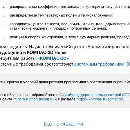
распределение коэффициентов запаса по критериям текучести и п
распределение температурных полей и термонапряжений;
координаты центра тяжести, вес, объем, длина, площадь поверхно
статические моменты и площади поперечных сечений;
реакции в опорах конструкции, а также суммарные реакции, приве
роизводитель: Научно-технический центр «Автоматизированн
е доступно в КОМПАС-3D Home.
ебует для работы:
«КОМПАС-3D»
стемные требования соответствуют
системным требованиям 
ти, сроков и условий приобретения программного обеспечения обращай
ного обеспечения, обращайтесь в
Службу поддержки пользователей (СТ
а сайте
https://support.ascon.ru
и в разделе
https://kompas.ru/contacts/
.
Все приложения