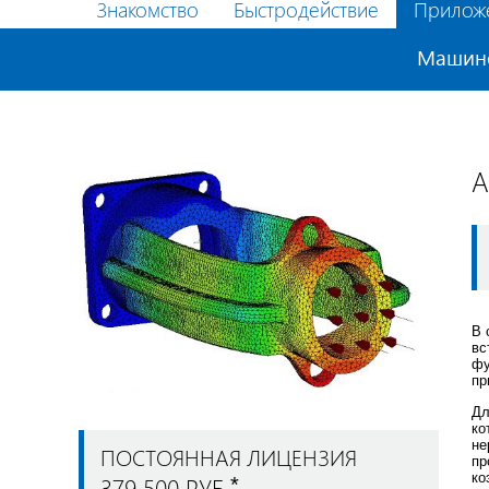
Знакомство
Быстродействие
Прилож
Машин
A
В 
вс
фу
пр
Дл
ко
не
ПОСТОЯННАЯ ЛИЦЕНЗИЯ
пр
ко
379 500 РУБ.
*