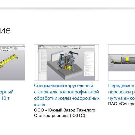
ние
Специальный карусельный
Передвижно
порный
станок для полнопрофильной
перевозки р
 10 т
обработки железнодорожных
чугуна емко
колёс
ПАО «Северс
ООО «Южный Завод Тяжёлого
Станкостроения» (ЮЗТС)