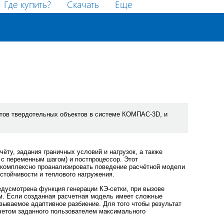
Где купить?
Скачать
Еще
тов твердотельных объектов в системе КОМПАС-3D, и
ёту, задания граничных условий и нагрузок, а также
и с переменным шагом) и постпроцессор. Этот
 комплексно проанализировать поведение расчётной модели
устойчивости и теплового нагружения.
дусмотрена функция генерации КЭ-сетки, при вызове
м. Если созданная расчетная модель имеет сложные
зываемое адаптивное разбиение. Для того чтобы результат
учетом заданного пользователем максимального