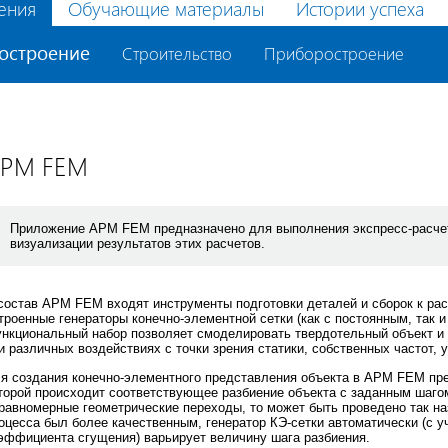
ения
Обучающие материалы
Истории успеха
остроение
Строительство
Приборостроение
PM FEM
Приложение APM FEM предназначено для выполнения экспресс-расче
визуализации результатов этих расчетов.
состав APM FEM входят инструменты подготовки деталей и сборок к расч
троенные генераторы конечно-элементной сетки (как с постоянным, так 
нкциональный набор позволяет смоделировать твердотельный объект и
и различных воздействиях с точки зрения статики, собственных частот, 
я создания конечно-элементного представления объекта в APM FEM пре
торой происходит соответствующее разбиение объекта с заданным шаго
равномерные геометрические переходы, то может быть проведено так на
оцесса был более качественным, генератор КЭ-сетки автоматически (с 
эффициента сгущения) варьирует величину шага разбиения.