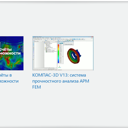
ёты в
КОМПАС-3D V13: система
можности
прочностного анализа APM
FEM